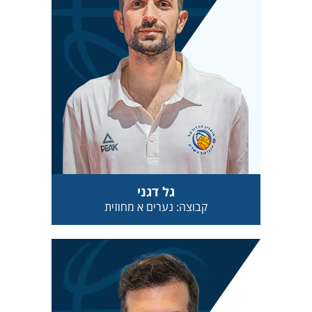
גל דגני
קבוצה: נערים א מחוזית