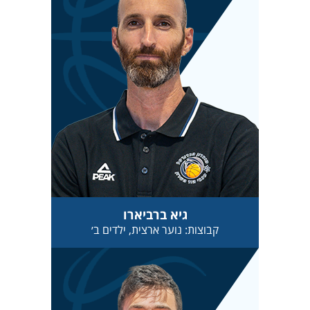
גיא ברביארו
קבוצות: נוער ארצית, ילדים ב׳