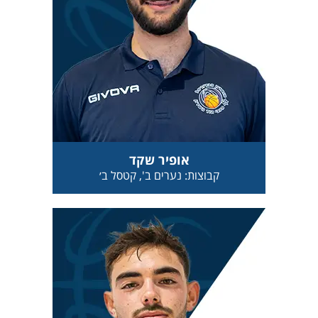
אופיר שקד
קבוצות: נערים ב', קטסל ב׳