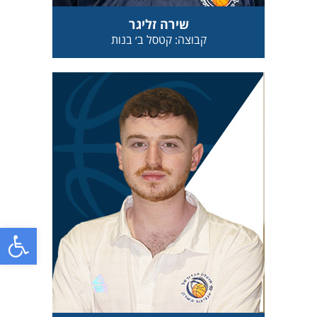
שירה זליגר
קבוצה: קטסל ב׳ בנות
פתח סרגל