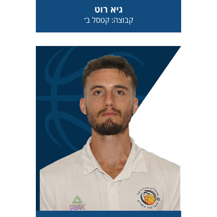
גיא רוט
קבוצה: קטסל ב׳