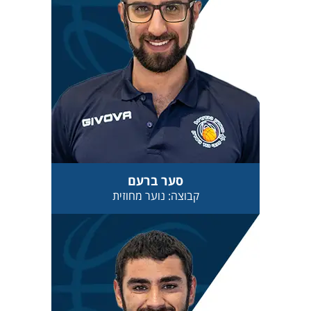
סער ברעם
קבוצה: נוער מחוזית