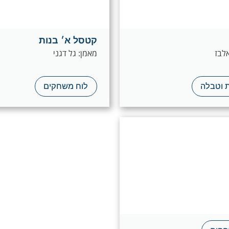
קטסל א׳ בנות
אלבז
מאמן: גל דגני
 וטבלה
לוח משחקים